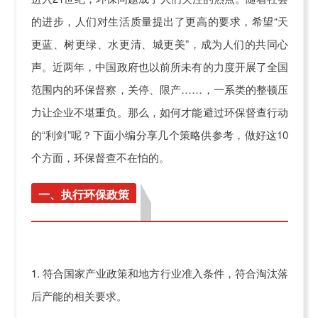
的进步，人们对生活质量提出了更高的要求，希望
“
天
更蓝、树更绿、水更清、城更美
”
，成为人们的共同心
声。
近两年
，
中国政府
也
以前所未有的力度开展了全国
范围内的环保督察
，
关停、限产
……，一系类的整顿压
力让企业不堪重负。
那么，如何才能避过环保督查行动
的
“
利剑
”
呢
？下面小编分享几个策略供参考，做好这
10
个方面，环保督查不在怕的。
一、执行环保政策
1.
符合国家产业政策和地方行业准入条件，符合淘汰落
后产能的相关要求。